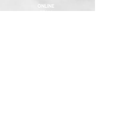
ONLINE
TEAM
SPACE
TEAM
MANAGEMENT
TEAM