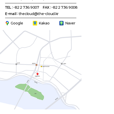
TEL :
-82
2 736 9007
FAX :
-82
2 736 9008
E-mail :
thecloud@the-cloud.kr
Google
Kakao
Naver